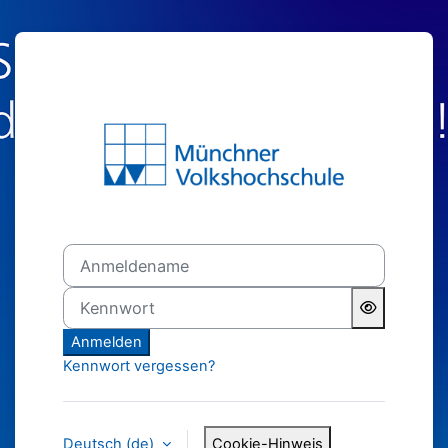
Zum Hauptinhalt
Anmelden bei '
Anmeldename
Kennwort
Anmelden
Kennwort vergessen?
Deutsch ‎(de)‎
Cookie-Hinweis