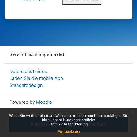
Sie sind nicht angemeldet.
Datenschutzinfos
Laden Sie die mobile App
Standarddesign
Powered by
Moodle
x
Wenn Sie weiter auf dieser Webseite arbeiten möchten, bestätigen Sie
bitte unsere Nutzungsrichtlinie:
Impressum
|
Kontakt
|
Datenschutz
Datenschutzerklärung
Fortsetzen