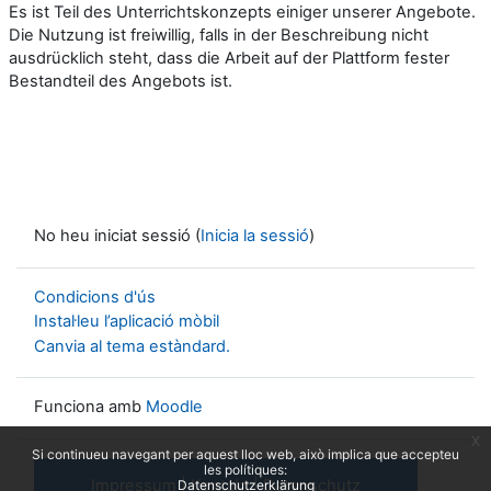
Es ist Teil des Unterrichtskonzepts einiger unserer Angebote.
Die Nutzung ist freiwillig, falls in der Beschreibung nicht
ausdrücklich steht, dass die Arbeit auf der Plattform fester
Bestandteil des Angebots ist.
No heu iniciat sessió (
Inicia la sessió
)
Condicions d'ús
Instal·leu l’aplicació mòbil
Canvia al tema estàndard.
Funciona amb
Moodle
x
Si continueu navegant per aquest lloc web, això implica que accepteu
les polítiques:
Impressum
|
Kontakt
|
Datenschutz
Datenschutzerklärung