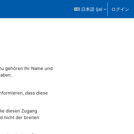
日本語 ‎(ja)‎
ログイン
azu gehören Ihr Name und
haben.
informieren, dass diese
 die diesen Zugang
 nicht der breiten