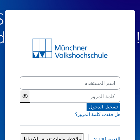
خطى إلى المحتوى الرئيسي
الدخول إلى MVHS-online − Die Lernplattform der Münchner Volkshochschule
اسم المستخدم
كلمة المرور
تسجيل الدخول
هل فقدت كلمة المرور؟
العربية ‎(ar)‎
ملاحظة ملفات تعريف الارتباط