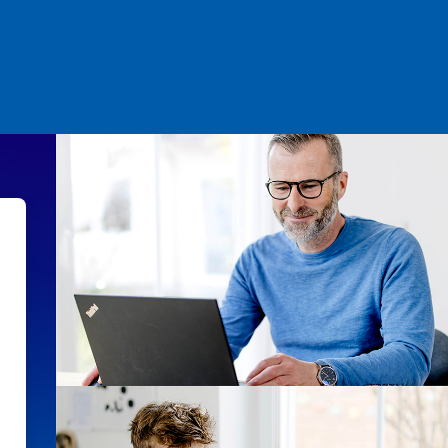
VHS-online − Die Lernplattfo