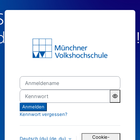
Zum Hauptinhalt
Anmelden bei '
Anmeldename
Kennwort
Anmelden
Kennwort vergessen?
Cookie-
Deutsch (du) ‎(de_du)‎