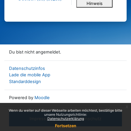
Hinweis
Du bist nicht angemeldet.
Datenschutzinfos
Lade die mobile App
Standarddesign
Powered by
Moodle
x
Wenn du weiter auf dieser Webseite arbeiten möchtest, bestätige bitte
unsere Nutzungsrichtlinie:
Impressum
|
Kontakt
|
Datenschutz
Datenschutzerklärung
Fortsetzen